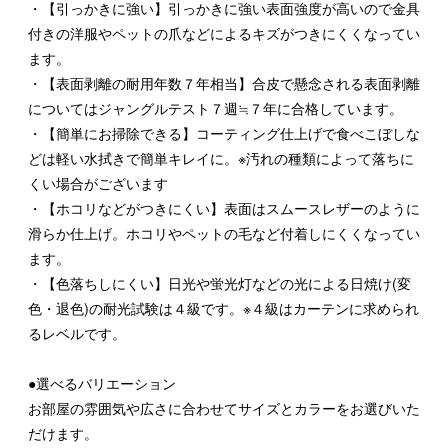
・【引っかきに強い】引っかきに強い表面強度が高いので金具
付きの洋服やペットの爪などによるキズがつきにくくなってい
ます。
・【表面剥離の耐用年数７年相当】合皮で懸念される表面剥離
についてはジャングルテスト７週≒７年に合格しています。
・【簡単にお掃除できる】コーティング仕上げで食べこぼしな
どは軽い水拭きで簡単キレイに。※汚れの種類によって落ちに
くい場合がございます
・【ホコリなどがつきにくい】表面はスムースレザーのように
滑らか仕上げ。ホコリやペットの毛など付着しにくくなってい
ます。
・【色落ちしにくい】日光や蛍光灯などの光による日焼け(変
色・退色)の耐光試験は４級です。※４級はカーテンに求められ
るレベルです。
●選べるバリエーション
お部屋の雰囲気や広さに合わせてサイズとカラーをお選びいた
だけます。