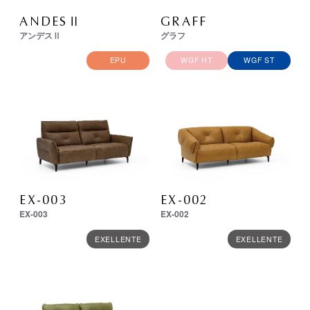
ANDESⅡ
GRAFF
アンデスⅡ
グラフ
EPU
WGF HT
WGF ST
EX-003
EX-002
EX-003
EX-002
EXELLENTE
EXELLENTE