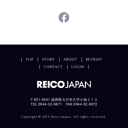
TOP
STORY
ABOUT
RECRUIT
CONTACT
LOGIN
〒831-0041 福岡県大川市大字小保２７３
TEL.0944-32-9871 FAX.0944-32-9872
Copyright © 2015 Reico Japan. All rights reserved.