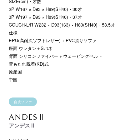
SIZE(cm)・才数
2P
W167 × D93 × H89(SH40)・30才
3P
W197 × D93 × H89(SH40)・37才
COUCH-L/R
W232 × D93(163) × H89(SH40)・53.5才
仕様
EPU(高耐久ソフトレザー) + PVC張りソファ
座面 ウレタン＋Sバネ
背面 シリコンファイバー + ウェービングベルト
背もたれ脱着(KD)式
原産国
中国
合皮ソファ
ANDESⅡ
アンデスⅡ