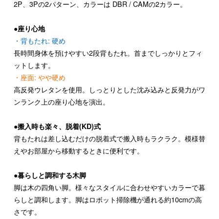
2P、3Pの2パターン、カラーは DBR / CAMの2カラー。
●座り心地
・背もたれ: 硬め
長時間身体を預けやすい2段背もたれ。首までしっかりとフィ
ットします。
・座面: やや硬め
高反発ウレタンを使用。しっとりとした沈み込みと反発力がワ
ンランク上の座り心地を演出。
●搬入時も楽々、脱着(KD)式
背もたれは差し込むだけの脱着式で搬入時もラクラク。模様替
えやお部屋から移動するときに便利です。
●暮らしと調和する木脚
脚は木の四角い脚。様々なスタイルに合わせやすいカラーで暮
らしと調和します。脚はロボット掃除機が通れる約10cmの高
さです。