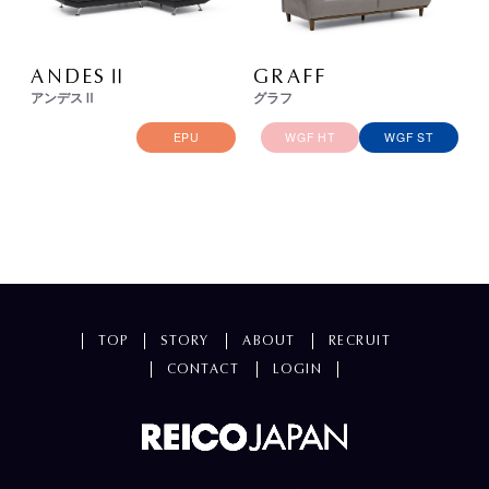
ANDESⅡ
GRAFF
アンデスⅡ
グラフ
EPU
WGF HT
WGF ST
TOP
STORY
ABOUT
RECRUIT
CONTACT
LOGIN