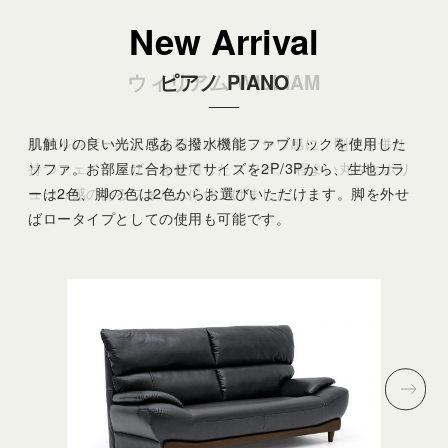
New Arrival
アンデスⅡ
アンデスⅡ
ウィリアム
マーチ
マーチ
ピアノ
MARCH
MARCH
PIANO
ANDESⅡ
ANDESⅡ
WILLIAM
肌触りの良い光沢感ある撥水機能ファブリックを使用した
ソファ。お部屋に合わせてサイズを2P/3Pから、生地カラ
ーは2色、脚の色は2色からお選びいただけます。脚を外せ
ばロータイプとしての使用も可能です。