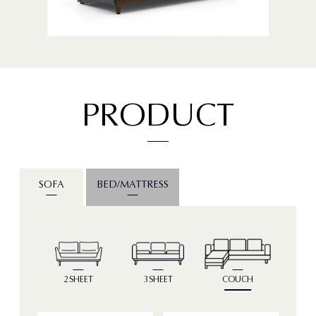
P
R
O
D
U
C
T
SOFA
BED/MATTRESS
2SHEET
3SHEET
COUCH