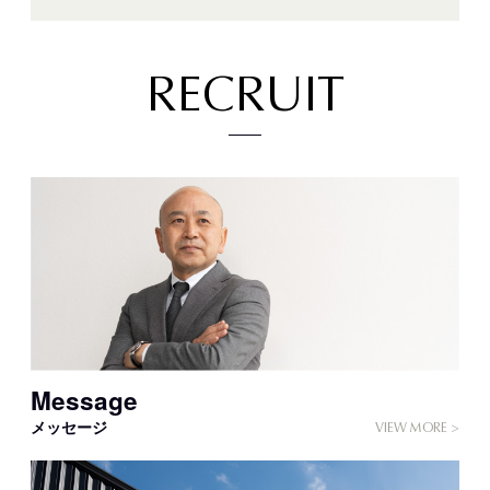
R
E
C
R
U
I
T
Message
メッセージ