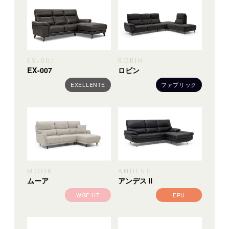
EX-007
ROBIN
EX-007
ロビン
EXELLENTE
ファブリック
MOOR
ANDESⅡ
ムーア
アンデスⅡ
WGF HT
EPU