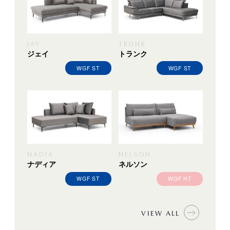
JAY
TRUNK
ジェイ
トランク
WGF ST
WGF ST
NADIA
NELSON
ナディア
ネルソン
WGF ST
WGF HT
VIEW ALL